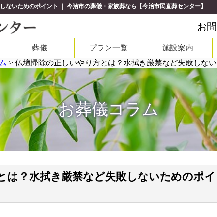
しないためのポイント ｜ 今治市の葬儀・家族葬なら【今治市民直葬センター】
お問
葬儀
プラン一覧
施設案内
ム
>
仏壇掃除の正しいやり方とは？水拭き厳禁など失敗しない
お葬儀コラム
とは？水拭き厳禁など失敗しないためのポイ