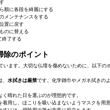
す
から順に各段を綺麗にする
どのメンテナンスをする
の位置に戻す
いものに替える
て終了する
掃除のポイント
ています。大切な仏壇を傷めないために、以下の
は、
です。化学雑巾やメガネ拭きの
水拭きは厳禁
少なく晴れた日を選ぶのが理想的です。
袋を着用し、ほこりを吸い込まないようマスクを用
き出すには、掃除用の筆が非常に役立ちます。