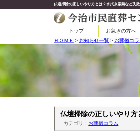
仏壇掃除の正しいやり方とは？水拭き厳禁など失敗
トップ
お急ぎの方へ
ＨＯＭＥ
>
お知らせ一覧
>
お葬儀コラ
仏壇掃除の正しいやり方
カテゴリ：
お葬儀コラム