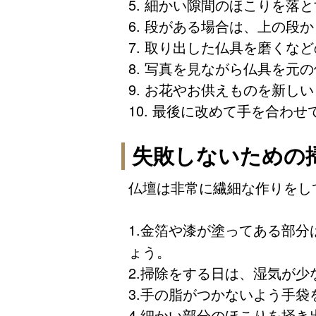
5. 細かい隙間のほこりを落と
6. 段がある場合は、上の段
7. 取り出した仏具を磨くな
8. 写真を見ながら仏具を元
9. お花やお供えものを新し
10. 最後に改めて手を合わせ
失敗しないための
仏壇は非常に繊細な作りをし
1.金箔や漆が塗ってある部分
ょう。
2.掃除をする日は、湿気が
3.手の脂がつかないよう手
4.細かい部分のほこりを掻