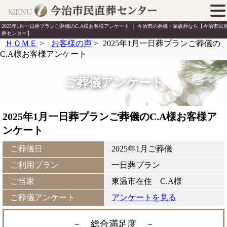
MENU
2025年1月一日葬プランご葬儀のC.A様お客様アンケート ｜ 今治市の葬儀・家族葬なら【今治市民
葬センター】
ＨＯＭＥ
>
お客様の声
>
2025年1月一日葬プランご葬儀の
C.A様お客様アンケート
ご葬儀アンケート
2025年1月一日葬プランご葬儀のC.A様お客様ア
ンケート
ご葬儀日
2025年1月ご葬儀
ご利用プラン
一日葬プラン
ご当家
東温市在住 C.A様
ご葬儀アンケート
アンケートを見る
－ 総合満足度
－